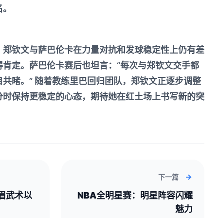
名。
，郑钦文与萨巴伦卡在力量对抗和发球稳定性上仍有差
得肯定。萨巴伦卡赛后也坦言：“每次与郑钦文交手都
共睹。” 随着教练里巴回归团队，郑钦文正逐步调整
分时保持更稳定的心态，期待她在红土场上书写新的突
下一篇
眉武术以
NBA全明星赛：明星阵容闪耀
魅力