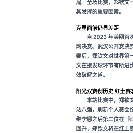
局。全场比赛，郑钦文一
其发挥的重要因素。
克星面前仍显差距
自 2023 年美
网决赛、武汉公开赛决
赛后，郑钦文对世界第一
文在接发球环节有所进
效破解之道。
阳光双赛创历史 红土赛
本站比赛中，郑钦
站八强，刷新个人赛会
继李娜之后第二位在 “
回升，郑钦文将在红土