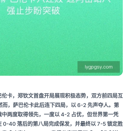
巴伦卡，郑钦文首盘开局展现积极态势，双方前四局互
。然而，萨巴伦卡此后连下四局，以 6-2 先声夺人。第
中两度取得领先，一度以 4-2 占优，但世界第一凭
0-40 落后的第八局完成保发，并最终以 7-5 锁定胜