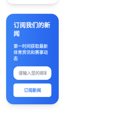
承
北队遗
憾止步
四强无
缘争冠
订阅我们的新
闻
第一时间获取最新
体育资讯和赛事动
态
订阅新闻