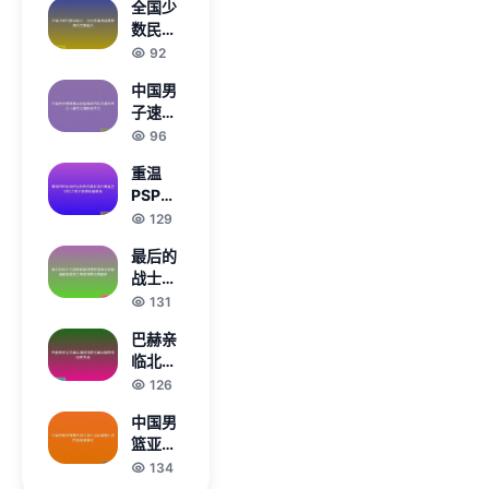
全国少
家生态
解支线
数民族
与跨服
通关技
运动
92
体验革
巧
会：文
新探索
中国男
化传承
机制与
子速度
与体育
未来发
滑冰团
96
竞技的
展
体追逐
完美融
重温
在哈尔
合
PSP永
滨亚冬
恒传说
129
会上勇
的热血
夺金牌
最后的
冒险与
彰显实
战士全
经典角
力
面进阶
131
色回忆
玩法技
之旅全
巴赫亲
巧与通
新感动
临北京
关秘籍
篇章再
奥运博
126
详解指
物馆感
南高手
中国男
受奥运
养成策
篮亚锦
精神与
略深度
赛不敌
134
历史传
解析
中华台